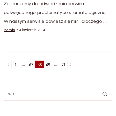
Zapraszamy do odwiedzenia serwisu
poświęconego problematyce stomatologicznej.
W naszym serwisie dowiesz się min : dlaczego …
4 kwietnia 2014
Admin
Stronicowanie
1
…
67
68
69
…
71
Strona
Strona
Strona
Strona
Strona
wpisów
Szukaj: