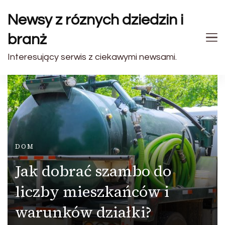
Newsy z róznych dziedzin i
branż
Interesujący serwis z ciekawymi newsami.
DOM
Jak dobrać szambo do
liczby mieszkańców i
warunków działki?